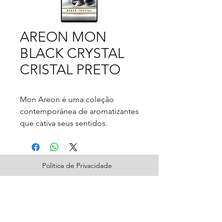
AREON MON
BLACK CRYSTAL
CRISTAL PRETO
Mon Areon é uma coleção
contemporânea de aromatizantes
que cativa seus sentidos.
Com design harmonioso e
essências cuidadosamente
desenvolvidas, o Mon Areon
Política de Privacidade
proporciona sensações de bem
estar prolongadas ao seu redor.
Perfeito para pequenos
espaços
Papel embebido em perfume