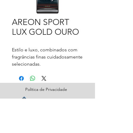
AREON SPORT
LUX GOLD OURO
Estilo e luxo, combinados com
fragrâncias finas cuidadosamente
selecionadas.
Nosso top de linha em
Aromatizantes de celulose.
Mais estilo, mais fragrância, mais
Política de Privacidade
Areon! A linha Sport Lux foi
desenvolvida para aqueles que
não estão satisfeitos com o
comum.
Perfeito para pequenos
espaços
Gralha Azul Importadora e Distribuidora Ltda